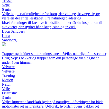
Trivsel
Vejle
6 min
Vejle bugner af muligheder for børn, der vil lege, bevæge sig og
være en del af fællesskabet. Fra naturlegepladser og
idrætsforeninger til kreative fritidstilbud – her får du inspiration til
aktiviteter, der styrker både krop, sind og trivsel.
Luca Sandberg
Luca
Sandberg
Trapper og bakker som træningsbane – Vejles naturlige fitnesscenter
Brug Vejles bakker og trapper som din personlige træningsbane
under åben himmel
Velvære
Velvære
Træning
Motion
Natur
Vejle
Friluftsliv
3 min
Vejles kuperede landskab byder på naturlige udfordringer for både
motionister og naturelskere. Udforsk, hvordan byens bakker og