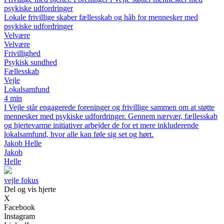
psykiske udfordringer
Lokale frivillige skaber fællesskab og håb for mennesker med
psykiske udfordringer
Velvære
Velvære
Frivillighed
Psykisk sundhed
Fællesskab
Vejle
Lokalsamfund
4 min
I Vejle står engagerede foreninger og frivillige sammen om at støtte
mennesker med psykiske udfordringer. Gennem nærvær, fællesskab
og hjertevarme initiativer arbejder de for et mere inkluderende
lokalsamfund, hvor alle kan føle sig set og hørt.
Jakob Helle
Jakob
Helle
vejle fokus
Del og vis hjerte
X
Facebook
Instagram