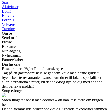
Spis
Aktiviteter
Bolig
Erhverv
Forbrug
Velvære
Træning
Om os
Send mail
Presse
Reklame
Min adgang
Nyhedsmail
Partnerskaber
Din historie
Restauranter i Vejle: En kulinarisk rejse
Tag på en gastronomisk rejse gennem Vejle med denne guide til
byens bedste restauranter. Uanset om du er til lokale specialiteter
eller internationale retter, vil denne e-bog hjælpe dig med at finde
den perfekte middag.
Snup e-bogen nu
Siden fungerer bedst med cookies – du kan læse mere om brugen
her.
Denne hjemmeside bruger cookies og lignende teknologier sammen