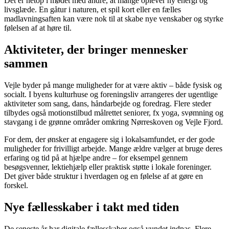
Det er netop i mødet med andre, at mange oplever ny energi og
livsglæde. En gåtur i naturen, et spil kort eller en fælles
madlavningsaften kan være nok til at skabe nye venskaber og styrke
følelsen af at høre til.
Aktiviteter, der bringer mennesker
sammen
Vejle byder på mange muligheder for at være aktiv – både fysisk og
socialt. I byens kulturhuse og foreningsliv arrangeres der ugentlige
aktiviteter som sang, dans, håndarbejde og foredrag. Flere steder
tilbydes også motionstilbud målrettet seniorer, fx yoga, svømning og
stavgang i de grønne områder omkring Nørreskoven og Vejle Fjord.
For dem, der ønsker at engagere sig i lokalsamfundet, er der gode
muligheder for frivilligt arbejde. Mange ældre vælger at bruge deres
erfaring og tid på at hjælpe andre – for eksempel gennem
besøgsvenner, lektiehjælp eller praktisk støtte i lokale foreninger.
Det giver både struktur i hverdagen og en følelse af at gøre en
forskel.
Nye fællesskaber i takt med tiden
De seneste år har digitale fællesskaber også vundet indpas. Flere