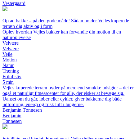
Vestergaard
Op ad bakke – på den gode måde! Sådan holder Vejles kuperede
terræn dig aktiv og i form
Oplev hvordan Vejles bakker kan forvandle din motion til en
naturoplevelse
Velvære
Velvære
Vejle
Motion
Natur
Træning
Friluftsliv
5 min
Vejles kuperede terræn byder på mere end smukke udsigter – det er
også et naturligt fitnesscenter for alle, der elsker at bevæge sig.
Uanset om du går, løber eller cykler, giver bakkerne dig både
udfordring, energi og frisk luft i lungerne.
Benjamin Tønnesen
Benjamin
Tønnesen
Frivillige med hjertet: Foreninger i Vejle støtter mennesker med