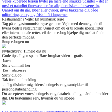
Vejles kuperede terræn byder på mere end smukke udsigter – det er
også et naturligt fitnesscenter for alle, der elsker at bevæge sig.
Uanset om du går, løber eller cykler, giver bakkerne dig både
udfordring, energi og frisk luft i lungerne.
Restauranter i Vejle: En kulinarisk rejse
Tag på en gastronomisk rejse gennem Vejle med denne guide til
byens bedste restauranter. Uanset om du er til lokale specialiteter
eller internationale retter, vil denne e-bog hjælpe dig med at finde
den perfekte middag.
Snup e-bogen nu
Nyhedsbrev: Tilmeld dig nu
Gode tips. Ingen spam. Bare brugbar viden – gratis.
Skriv din mail her
Skriv dig op
Tak for din tilmelding
Jeg tilslutter mig sidens betingelser og samtykker til
persondatabehandling.
Du accepterer vores betingelser og databehandling, når du tilmelder
dig. Du bestemmer selv, hvornår du vil stoppe.