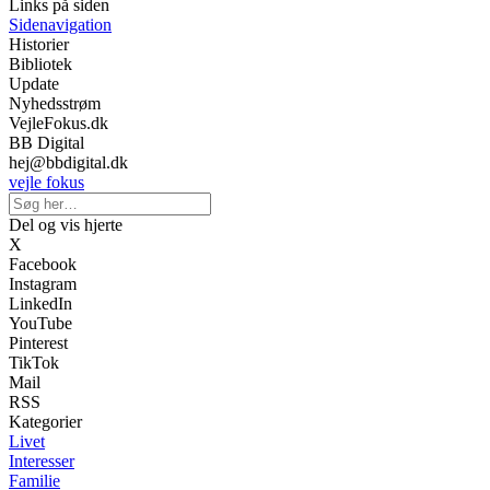
Links på siden
Sidenavigation
Historier
Bibliotek
Update
Nyhedsstrøm
VejleFokus.dk
BB Digital
hej@bbdigital.dk
vejle fokus
Del og vis hjerte
X
Facebook
Instagram
LinkedIn
YouTube
Pinterest
TikTok
Mail
RSS
Kategorier
Livet
Interesser
Familie