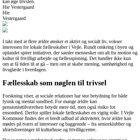
kan øge trivslen.
Hie Vestergaard
Hie
Vestergaard
I takt med at flere ældre ønsker et aktivt og socialt liv, vokser
interessen for lokale fællesskaber i Vejle. Rundt omkring i byen og
oplandet spirer initiativer, der samler mennesker om alt fra motion og
kultur til frivilligt arbejde og fællesspisning. Det handler ikke kun
om at få tiden til at gå – men om at skabe mening, samhørighed og
livsglæde i hverdagen.
Fællesskab som nøglen til trivsel
Forskning viser, at sociale relationer har stor betydning for både
fysisk og mental sundhed. For mange ældre kan
pensionisttilværelsen betyde mere tid, men også risiko for
ensomhed. Derfor spiller lokale fællesskaber en vigtig rolle. I Vejle
Kommune findes der et bredt udbud af aktiviteter, hvor ældre kan
mødes på tværs af interesser og baggrunde – fra seniorklubber og
idrætsforeninger til kulturhuse og frivilligcentre.