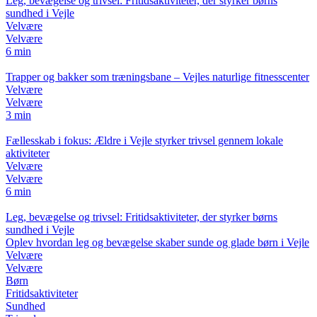
Leg, bevægelse og trivsel: Fritidsaktiviteter, der styrker børns
sundhed i Vejle
Velvære
Velvære
6 min
Trapper og bakker som træningsbane – Vejles naturlige fitnesscenter
Velvære
Velvære
3 min
Fællesskab i fokus: Ældre i Vejle styrker trivsel gennem lokale
aktiviteter
Velvære
Velvære
6 min
Leg, bevægelse og trivsel: Fritidsaktiviteter, der styrker børns
sundhed i Vejle
Oplev hvordan leg og bevægelse skaber sunde og glade børn i Vejle
Velvære
Velvære
Børn
Fritidsaktiviteter
Sundhed