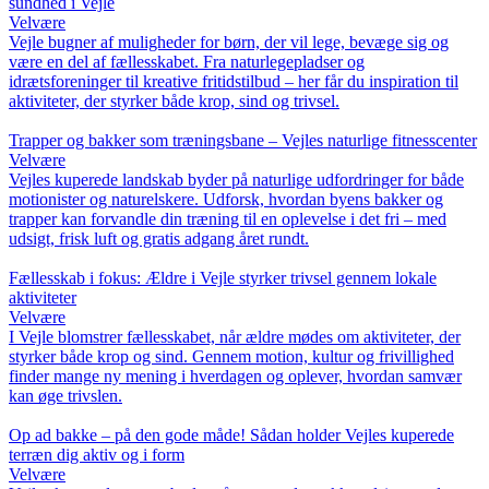
sundhed i Vejle
Velvære
Vejle bugner af muligheder for børn, der vil lege, bevæge sig og
være en del af fællesskabet. Fra naturlegepladser og
idrætsforeninger til kreative fritidstilbud – her får du inspiration til
aktiviteter, der styrker både krop, sind og trivsel.
Trapper og bakker som træningsbane – Vejles naturlige fitnesscenter
Velvære
Vejles kuperede landskab byder på naturlige udfordringer for både
motionister og naturelskere. Udforsk, hvordan byens bakker og
trapper kan forvandle din træning til en oplevelse i det fri – med
udsigt, frisk luft og gratis adgang året rundt.
Fællesskab i fokus: Ældre i Vejle styrker trivsel gennem lokale
aktiviteter
Velvære
I Vejle blomstrer fællesskabet, når ældre mødes om aktiviteter, der
styrker både krop og sind. Gennem motion, kultur og frivillighed
finder mange ny mening i hverdagen og oplever, hvordan samvær
kan øge trivslen.
Op ad bakke – på den gode måde! Sådan holder Vejles kuperede
terræn dig aktiv og i form
Velvære