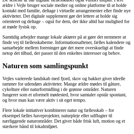
ældre i Vejle bruger sociale medier og online platforme til at holde
kontakt med familie, deltage i virtuelle arrangementer eller finde nye
aktiviteter. Det digitale supplement gør det lettere at holde sig
orienteret og deltage – også for dem, der ikke altid har mulighed for
at møde fysisk op.
Samtidig arbejder mange lokale aktører på at gøre det nemmere at
finde vej til fællesskaberne. Informationsaftener, fælles kalendere og
samarbejde mellem foreninger gør det mere overskueligt at finde
netop det tilbud, der passer til den enkeltes interesser og behov.
Naturen som samlingspunkt
Vejles varierede landskab med fjord, skov og bakker giver ideelle
rammer for udendørs aktiviteter. Mange ældre mødes til gåture,
cykelture eller naturformidling i de grønne områder. Naturen
fungerer som et uformelt mødested, hvor samtaler opstår spontant,
og hvor man kan være aktiv i sit eget tempo.
Flere lokale initiativer kombinerer natur og fællesskab – for
eksempel fælles haveprojekter, naturpleje eller udflugter til
nærliggende naturområder. Det giver både frisk luft, motion og et
stærkere bånd til lokalmiljøet.