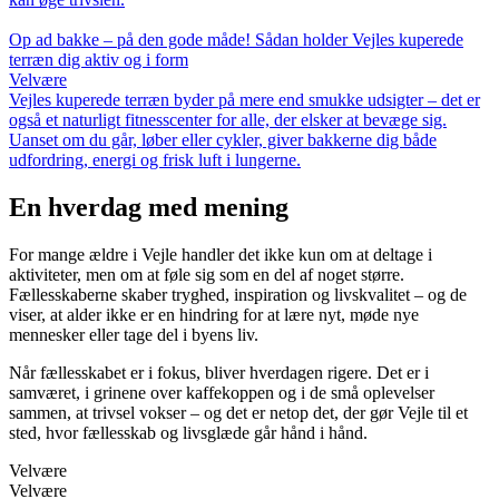
Op ad bakke – på den gode måde! Sådan holder Vejles kuperede
terræn dig aktiv og i form
Velvære
Vejles kuperede terræn byder på mere end smukke udsigter – det er
også et naturligt fitnesscenter for alle, der elsker at bevæge sig.
Uanset om du går, løber eller cykler, giver bakkerne dig både
udfordring, energi og frisk luft i lungerne.
En hverdag med mening
For mange ældre i Vejle handler det ikke kun om at deltage i
aktiviteter, men om at føle sig som en del af noget større.
Fællesskaberne skaber tryghed, inspiration og livskvalitet – og de
viser, at alder ikke er en hindring for at lære nyt, møde nye
mennesker eller tage del i byens liv.
Når fællesskabet er i fokus, bliver hverdagen rigere. Det er i
samværet, i grinene over kaffekoppen og i de små oplevelser
sammen, at trivsel vokser – og det er netop det, der gør Vejle til et
sted, hvor fællesskab og livsglæde går hånd i hånd.
Velvære
Velvære