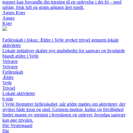
trapper kan forvandle din træning til en oplevelse i det fri – med
udsigt, frisk luft og gratis adgang året rundt.
Agnes Kjær
Agnes
Kjær
Fællesskab i fokus: Ældre i Vejle styrker trivsel gennem lokale
aktiviteter
Lokale initiativer skaber nye muligheder for samvær og livsglæde
blandt ældre i Vejle
Velvære
Velvære
Fællesskab
Ældre
Vejle
Trivsel
Lokale aktiviteter
6 min
I Vejle blomstrer fællesskabet, når ældre mødes om aktiviteter, der
styrker både krop og sind. Gennem motion, kultur og frivillighed
finder mange ny mening i hverdagen og oplever, hvordan samvær
kan øge trivslen.
Hie Vestergaard
Hie