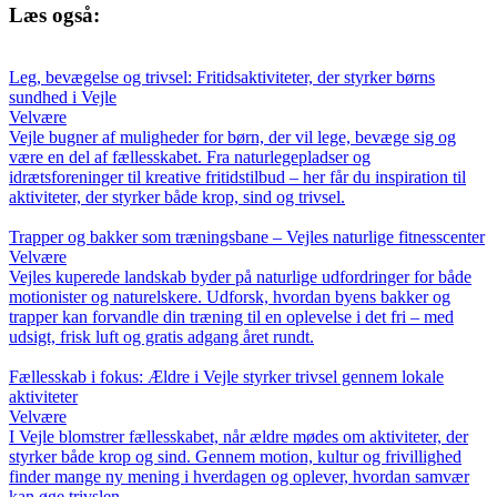
Læs også:
Leg, bevægelse og trivsel: Fritidsaktiviteter, der styrker børns
sundhed i Vejle
Velvære
Vejle bugner af muligheder for børn, der vil lege, bevæge sig og
være en del af fællesskabet. Fra naturlegepladser og
idrætsforeninger til kreative fritidstilbud – her får du inspiration til
aktiviteter, der styrker både krop, sind og trivsel.
Trapper og bakker som træningsbane – Vejles naturlige fitnesscenter
Velvære
Vejles kuperede landskab byder på naturlige udfordringer for både
motionister og naturelskere. Udforsk, hvordan byens bakker og
trapper kan forvandle din træning til en oplevelse i det fri – med
udsigt, frisk luft og gratis adgang året rundt.
Fællesskab i fokus: Ældre i Vejle styrker trivsel gennem lokale
aktiviteter
Velvære
I Vejle blomstrer fællesskabet, når ældre mødes om aktiviteter, der
styrker både krop og sind. Gennem motion, kultur og frivillighed
finder mange ny mening i hverdagen og oplever, hvordan samvær
kan øge trivslen.