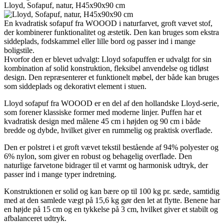
Lloyd, Sofapuf, natur, H45x90x90 cm
En kvadratisk sofapuf fra WOOOD i naturfarvet, groft vævet stof,
der kombinerer funktionalitet og æstetik. Den kan bruges som ekstra
siddeplads, fodskammel eller lille bord og passer ind i mange
boligstile.
Hvorfor den er blevet udvalgt: Lloyd sofapuffen er udvalgt for sin
kombination af solid konstruktion, fleksibel anvendelse og tidløst
design. Den repræsenterer et funktionelt møbel, der både kan bruges
som siddeplads og dekorativt element i stuen.
Lloyd sofapuf fra WOOOD er en del af den hollandske Lloyd-serie,
som forener klassiske former med moderne linjer. Puffen har et
kvadratisk design med målene 45 cm i højden og 90 cm i både
bredde og dybde, hvilket giver en rummelig og praktisk overflade.
Den er polstret i et groft vævet tekstil bestående af 94% polyester og
6% nylon, som giver en robust og behagelig overflade. Den
naturlige farvetone bidrager til et varmt og harmonisk udtryk, der
passer ind i mange typer indretning.
Konstruktionen er solid og kan bære op til 100 kg pr. sæde, samtidig
med at den samlede vægt på 15,6 kg gør den let at flytte. Benene har
en højde på 15 cm og en tykkelse på 3 cm, hvilket giver et stabilt og
afbalanceret udtryk.