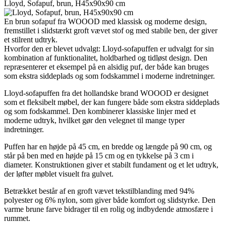
Lloyd, Sofapuf, brun, H45x90x90 cm
En brun sofapuf fra WOOOD med klassisk og moderne design,
fremstillet i slidstærkt groft vævet stof og med stabile ben, der giver
et stilrent udtryk.
Hvorfor den er blevet udvalgt: Lloyd-sofapuffen er udvalgt for sin
kombination af funktionalitet, holdbarhed og tidløst design. Den
repræsenterer et eksempel på en alsidig puf, der både kan bruges
som ekstra siddeplads og som fodskammel i moderne indretninger.
Lloyd-sofapuffen fra det hollandske brand WOOOD er designet
som et fleksibelt møbel, der kan fungere både som ekstra siddeplads
og som fodskammel. Den kombinerer klassiske linjer med et
moderne udtryk, hvilket gør den velegnet til mange typer
indretninger.
Puffen har en højde på 45 cm, en bredde og længde på 90 cm, og
står på ben med en højde på 15 cm og en tykkelse på 3 cm i
diameter. Konstruktionen giver et stabilt fundament og et let udtryk,
der løfter møblet visuelt fra gulvet.
Betrækket består af en groft vævet tekstilblanding med 94%
polyester og 6% nylon, som giver både komfort og slidstyrke. Den
varme brune farve bidrager til en rolig og indbydende atmosfære i
rummet.