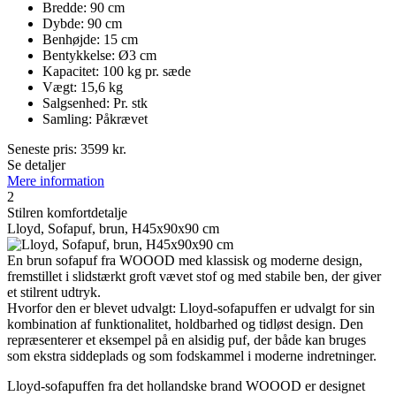
Bredde: 90 cm
Dybde: 90 cm
Benhøjde: 15 cm
Bentykkelse: Ø3 cm
Kapacitet: 100 kg pr. sæde
Vægt: 15,6 kg
Salgsenhed: Pr. stk
Samling: Påkrævet
Seneste pris:
3599
kr.
Se detaljer
Mere information
2
Stilren komfortdetalje
Lloyd, Sofapuf, brun, H45x90x90 cm
En brun sofapuf fra WOOOD med klassisk og moderne design,
fremstillet i slidstærkt groft vævet stof og med stabile ben, der giver
et stilrent udtryk.
Hvorfor den er blevet udvalgt: Lloyd-sofapuffen er udvalgt for sin
kombination af funktionalitet, holdbarhed og tidløst design. Den
repræsenterer et eksempel på en alsidig puf, der både kan bruges
som ekstra siddeplads og som fodskammel i moderne indretninger.
Lloyd-sofapuffen fra det hollandske brand WOOOD er designet