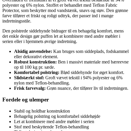
polyester og 6% nylon. Stoffet er behandlet med Teflon Fabric
Protector, som beskytter mod vandstænk, snavs og støv. Den grønne
farve tilfører et friskt og roligt udtryk, der passer ind i mange
indretningsstile.
Den polstrede siddehynde bidrager til en behagelig komfort, mens
det enkle design gør puffen let at kombinere med andre møbler i
serien eller i hjemmets øvrige indretning.
Alsidig anvendelse:
Kan bruges som siddeplads, fodskammel
eller dekorativt element.
Robust konstruktion:
Ben i massivt materiale med bæreevne
op til 100 kg pr. sæde.
Komfortabel polstring:
Blød siddehynde for øget komfort.
Slidstærkt stof:
Groft vævet tekstil i 94% polyester og 6%
nylon med Teflon-behandling.
Frisk farvevalg:
Grøn nuance, der tilfører liv til indretningen.
Fordele og ulemper
Stabil og holdbar konstruktion
Behagelig polstring og komfortabel siddehøjde
Let at kombinere med andre møbler i serien
Stof med beskyttende Teflon-behandling