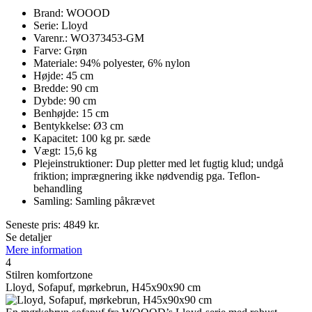
Brand: WOOOD
Serie: Lloyd
Varenr.: WO373453-GM
Farve: Grøn
Materiale: 94% polyester, 6% nylon
Højde: 45 cm
Bredde: 90 cm
Dybde: 90 cm
Benhøjde: 15 cm
Bentykkelse: Ø3 cm
Kapacitet: 100 kg pr. sæde
Vægt: 15,6 kg
Plejeinstruktioner: Dup pletter med let fugtig klud; undgå
friktion; imprægnering ikke nødvendig pga. Teflon-
behandling
Samling: Samling påkrævet
Seneste pris:
4849
kr.
Se detaljer
Mere information
4
Stilren komfortzone
Lloyd, Sofapuf, mørkebrun, H45x90x90 cm