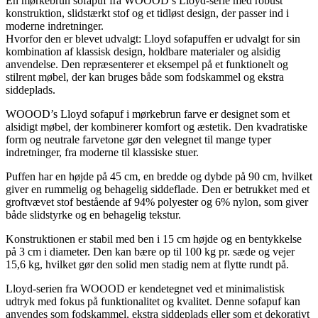
En mørkebrun sofapuf fra WOOOD’s Lloyd-serie med robust
konstruktion, slidstærkt stof og et tidløst design, der passer ind i
moderne indretninger.
Hvorfor den er blevet udvalgt: Lloyd sofapuffen er udvalgt for sin
kombination af klassisk design, holdbare materialer og alsidig
anvendelse. Den repræsenterer et eksempel på et funktionelt og
stilrent møbel, der kan bruges både som fodskammel og ekstra
siddeplads.
WOOOD’s Lloyd sofapuf i mørkebrun farve er designet som et
alsidigt møbel, der kombinerer komfort og æstetik. Den kvadratiske
form og neutrale farvetone gør den velegnet til mange typer
indretninger, fra moderne til klassiske stuer.
Puffen har en højde på 45 cm, en bredde og dybde på 90 cm, hvilket
giver en rummelig og behagelig siddeflade. Den er betrukket med et
groftvævet stof bestående af 94% polyester og 6% nylon, som giver
både slidstyrke og en behagelig tekstur.
Konstruktionen er stabil med ben i 15 cm højde og en bentykkelse
på 3 cm i diameter. Den kan bære op til 100 kg pr. sæde og vejer
15,6 kg, hvilket gør den solid men stadig nem at flytte rundt på.
Lloyd-serien fra WOOOD er kendetegnet ved et minimalistisk
udtryk med fokus på funktionalitet og kvalitet. Denne sofapuf kan
anvendes som fodskammel, ekstra siddeplads eller som et dekorativt