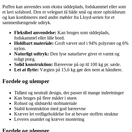
Puffen kan anvendes som ekstra siddeplads, fodskammel eller som
et lavt sofabord. Den er velegnet til både små og store opholdsrum
og kan kombineres med andre møbler fra Lloyd-serien for et
sammenhængende udtryk.
Fleksibel anvendelse:
Kan bruges som siddeplads,
fodskammel eller lille bord.
Holdbart materiale:
Groft vævet stof i 94% polyester og 6%
nylon.
Naturligt udtryk:
Den lyse naturfarve giver et varmt og
roligt præg.
Solid konstruktion:
Bæreevne på op til 100 kg pr. sæde.
Let at flytte:
Vægten på 15,6 kg gør den nem at håndtere.
Fordele og ulemper
Tidløst og neutralt design, der passer til mange indretninger
Kan bruges på flere måder i stuen
Robust og slidstærkt stofmateriale
Stabil konstruktion med god bæreevne
Kræver let vedligeholdelse for at bevare stoffets struktur
Leveres usamlet og kræver montering
Fordele og ulemper