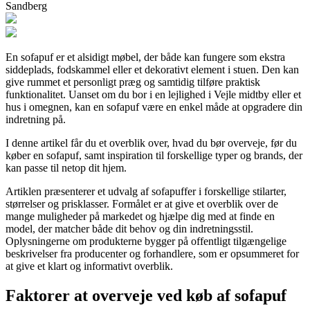
Sandberg
En sofapuf er et alsidigt møbel, der både kan fungere som ekstra
siddeplads, fodskammel eller et dekorativt element i stuen. Den kan
give rummet et personligt præg og samtidig tilføre praktisk
funktionalitet. Uanset om du bor i en lejlighed i Vejle midtby eller et
hus i omegnen, kan en sofapuf være en enkel måde at opgradere din
indretning på.
I denne artikel får du et overblik over, hvad du bør overveje, før du
køber en sofapuf, samt inspiration til forskellige typer og brands, der
kan passe til netop dit hjem.
Artiklen præsenterer et udvalg af sofapuffer i forskellige stilarter,
størrelser og prisklasser. Formålet er at give et overblik over de
mange muligheder på markedet og hjælpe dig med at finde en
model, der matcher både dit behov og din indretningsstil.
Oplysningerne om produkterne bygger på offentligt tilgængelige
beskrivelser fra producenter og forhandlere, som er opsummeret for
at give et klart og informativt overblik.
Faktorer at overveje ved køb af sofapuf