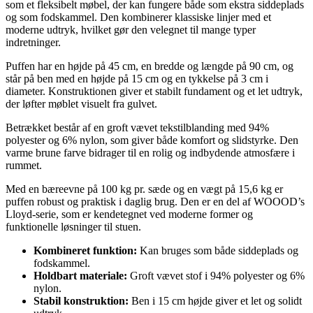
som et fleksibelt møbel, der kan fungere både som ekstra siddeplads
og som fodskammel. Den kombinerer klassiske linjer med et
moderne udtryk, hvilket gør den velegnet til mange typer
indretninger.
Puffen har en højde på 45 cm, en bredde og længde på 90 cm, og
står på ben med en højde på 15 cm og en tykkelse på 3 cm i
diameter. Konstruktionen giver et stabilt fundament og et let udtryk,
der løfter møblet visuelt fra gulvet.
Betrækket består af en groft vævet tekstilblanding med 94%
polyester og 6% nylon, som giver både komfort og slidstyrke. Den
varme brune farve bidrager til en rolig og indbydende atmosfære i
rummet.
Med en bæreevne på 100 kg pr. sæde og en vægt på 15,6 kg er
puffen robust og praktisk i daglig brug. Den er en del af WOOOD’s
Lloyd-serie, som er kendetegnet ved moderne former og
funktionelle løsninger til stuen.
Kombineret funktion:
Kan bruges som både siddeplads og
fodskammel.
Holdbart materiale:
Groft vævet stof i 94% polyester og 6%
nylon.
Stabil konstruktion:
Ben i 15 cm højde giver et let og solidt