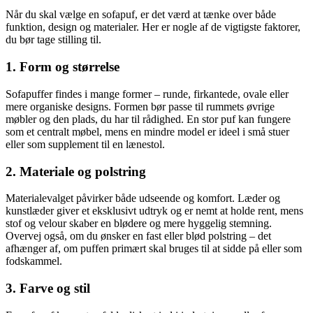
Når du skal vælge en sofapuf, er det værd at tænke over både
funktion, design og materialer. Her er nogle af de vigtigste faktorer,
du bør tage stilling til.
1. Form og størrelse
Sofapuffer findes i mange former – runde, firkantede, ovale eller
mere organiske designs. Formen bør passe til rummets øvrige
møbler og den plads, du har til rådighed. En stor puf kan fungere
som et centralt møbel, mens en mindre model er ideel i små stuer
eller som supplement til en lænestol.
2. Materiale og polstring
Materialevalget påvirker både udseende og komfort. Læder og
kunstlæder giver et eksklusivt udtryk og er nemt at holde rent, mens
stof og velour skaber en blødere og mere hyggelig stemning.
Overvej også, om du ønsker en fast eller blød polstring – det
afhænger af, om puffen primært skal bruges til at sidde på eller som
fodskammel.
3. Farve og stil