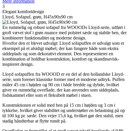
Mere information
3
Elegant komfortdesign
Lloyd, Sofapuf, grøn, H45x90x90 cm
En rummelig og robust sofapuf fra WOOODs Lloyd-serie, udført i
groft vævet stof i grøn nuance med polstret sæde og stabile ben, der
kombinerer funktionalitet og moderne design.
Hvorfor den er blevet udvalgt: Lloyd sofapuffen er udvalgt som et
eksempel på et alsidigt møbel, der kan fungere både som ekstra
siddeplads og som dekorativt element. Den repræsenterer en
kombination af holdbar konstruktion, komfort og skandinavisk-
inspireret design.
Lloyd sofapuffen fra WOOOD er en del af den hollandske Lloyd-
serie, som forener klassiske former med et moderne udtryk. Puffen
måler 45 cm i højden og 90 cm i både bredde og dybde, hvilket
giver en rummelig overflade, der kan anvendes som siddeplads,
fodskammel eller som et fleksibelt møbel i stuen.
Konstruktionen er solid med ben på 15 cm i højden og 3 cm i
tykkelse, hvilket giver stabilitet og understøtter en belastning på op
til 100 kg pr. sæde. Den vejer 15,6 kg, hvilket gør den stabil, men
stadig håndterbar at flytte rundt på.
Overfladen er fremstillet af et groft vævet tekstil bestående af 94%