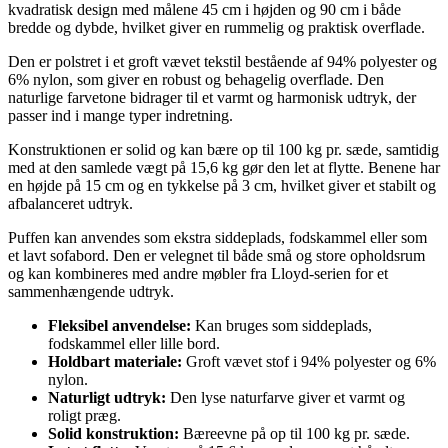
kvadratisk design med målene 45 cm i højden og 90 cm i både
bredde og dybde, hvilket giver en rummelig og praktisk overflade.
Den er polstret i et groft vævet tekstil bestående af 94% polyester og
6% nylon, som giver en robust og behagelig overflade. Den
naturlige farvetone bidrager til et varmt og harmonisk udtryk, der
passer ind i mange typer indretning.
Konstruktionen er solid og kan bære op til 100 kg pr. sæde, samtidig
med at den samlede vægt på 15,6 kg gør den let at flytte. Benene har
en højde på 15 cm og en tykkelse på 3 cm, hvilket giver et stabilt og
afbalanceret udtryk.
Puffen kan anvendes som ekstra siddeplads, fodskammel eller som
et lavt sofabord. Den er velegnet til både små og store opholdsrum
og kan kombineres med andre møbler fra Lloyd-serien for et
sammenhængende udtryk.
Fleksibel anvendelse:
Kan bruges som siddeplads,
fodskammel eller lille bord.
Holdbart materiale:
Groft vævet stof i 94% polyester og 6%
nylon.
Naturligt udtryk:
Den lyse naturfarve giver et varmt og
roligt præg.
Solid konstruktion:
Bæreevne på op til 100 kg pr. sæde.