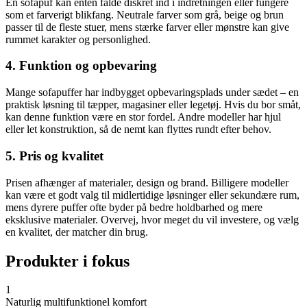
En sofapuf kan enten falde diskret ind i indretningen eller fungere
som et farverigt blikfang. Neutrale farver som grå, beige og brun
passer til de fleste stuer, mens stærke farver eller mønstre kan give
rummet karakter og personlighed.
4. Funktion og opbevaring
Mange sofapuffer har indbygget opbevaringsplads under sædet – en
praktisk løsning til tæpper, magasiner eller legetøj. Hvis du bor småt,
kan denne funktion være en stor fordel. Andre modeller har hjul
eller let konstruktion, så de nemt kan flyttes rundt efter behov.
5. Pris og kvalitet
Prisen afhænger af materialer, design og brand. Billigere modeller
kan være et godt valg til midlertidige løsninger eller sekundære rum,
mens dyrere puffer ofte byder på bedre holdbarhed og mere
eksklusive materialer. Overvej, hvor meget du vil investere, og vælg
en kvalitet, der matcher din brug.
Produkter i fokus
1
Naturlig multifunktionel komfort