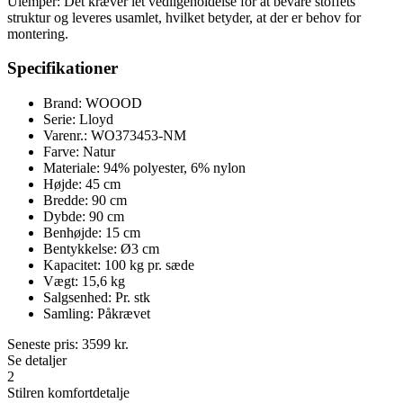
Ulemper: Det kræver let vedligeholdelse for at bevare stoffets
struktur og leveres usamlet, hvilket betyder, at der er behov for
montering.
Specifikationer
Brand: WOOOD
Serie: Lloyd
Varenr.: WO373453-NM
Farve: Natur
Materiale: 94% polyester, 6% nylon
Højde: 45 cm
Bredde: 90 cm
Dybde: 90 cm
Benhøjde: 15 cm
Bentykkelse: Ø3 cm
Kapacitet: 100 kg pr. sæde
Vægt: 15,6 kg
Salgsenhed: Pr. stk
Samling: Påkrævet
Seneste pris:
3599
kr.
Se detaljer
2
Stilren komfortdetalje